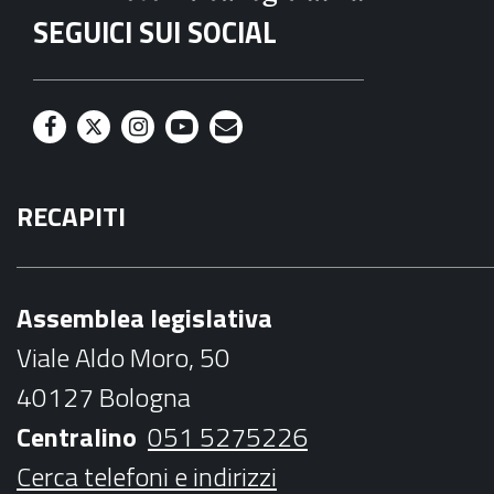
SEGUICI SUI SOCIAL
F
T
I
Y
M
a
w
n
o
a
RECAPITI
c
i
s
u
i
e
t
t
t
l
b
t
a
u
Assemblea legislativa
o
e
g
b
Viale Aldo Moro, 50
o
r
r
e
40127 Bologna
k
a
Centralino
051 5275226
m
Cerca telefoni e indirizzi