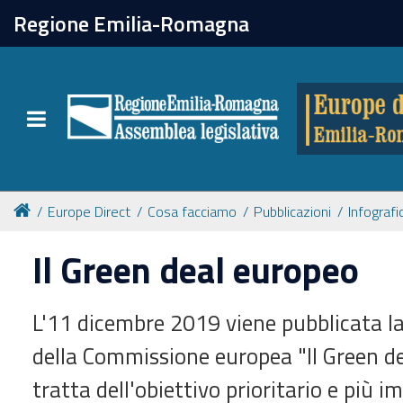
chiudi
Regione Emilia-Romagna
Europe direct
Toggle navigation
Attività
Formazione
Europe Direct
Cosa facciamo
Pubblicazioni
Infograf
Eventi
Il Green deal europeo
Tutte le notizie
L'11 dicembre 2019 viene pubblicata 
della Commissione europea "Il Green de
Newsletter
tratta dell'obiettivo prioritario e più 