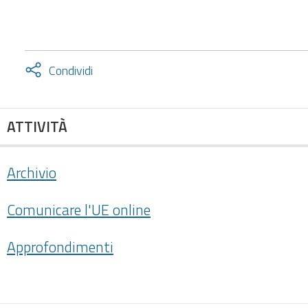
Attiva
Condividi
condividi
facebook
twitter
ATTIVITÀ
Archivio
Comunicare l'UE online
Approfondimenti