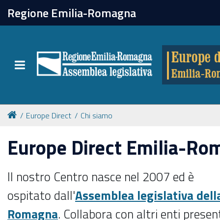
chiudi
Regione Emilia-Romagna
Europe direct
Toggle navigation
Attività
Formazione
Europe Direct
Chi siamo
Eventi
Europe Direct Emilia-Ro
Tutte le notizie
Il nostro Centro nasce nel 2007 ed è
ospitato dall'
Assemblea legislativa dell
Newsletter
Romagna
.
Collabora con altri enti present