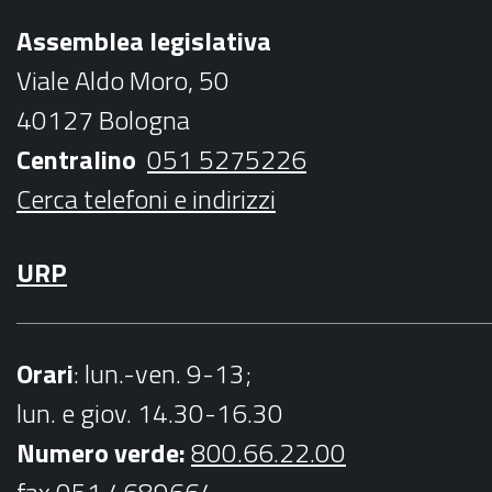
b
t
a
u
Assemblea legislativa
o
e
g
b
Viale Aldo Moro, 50
o
r
r
e
40127 Bologna
k
a
Centralino
051 5275226
m
Cerca telefoni e indirizzi
URP
Orari
: lun.-ven. 9-13;
lun. e giov. 14.30-16.30
Numero verde:
800.66.22.00
fax 051 4689664