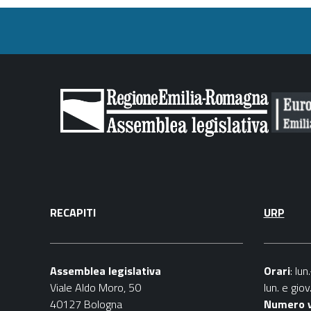
condividi
facebook
twitter
RECAPITI
URP
Assemblea legislativa
Orari
: lu
Viale Aldo Moro, 50
lun. e gio
40127 Bologna
Numero 