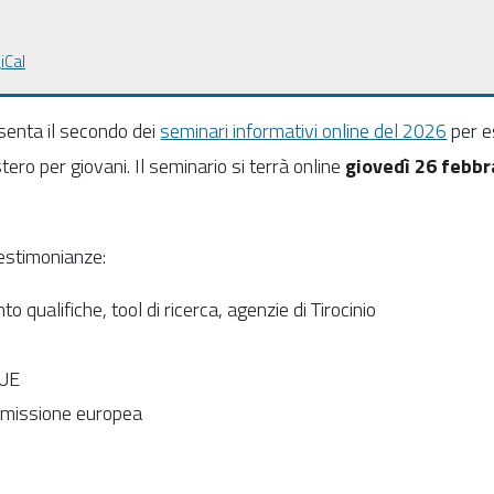
iCal
enta il secondo dei
seminari informativi online del 2026
per
e
stero per giovani. Il seminario si terrà online
giovedì 26 febbra
testimonianze:
to qualifiche, tool di ricerca, agenzie di Tirocinio
 UE
mmissione europea