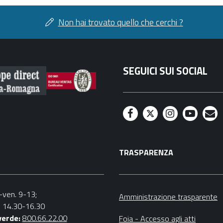
Non hai trovato quello che cerchi ?
SEGUICI SUI SOCIAL
F
T
I
Y
M
a
w
n
o
a
TRASPARENZA
c
i
s
u
i
e
t
t
t
l
b
t
a
u
n.-ven. 9-13;
Amministrazione trasparente
v. 14.30-16.30
o
e
g
b
verde:
800.66.22.00
Foia - Accesso agli atti