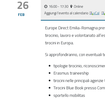
26
16:00
- 17:30
Online
Aggiungi l'evento al calendario
vCal
FEB
E
urope Direct
E
milia-Romagna pres
tirocinio, lavoro
e
volontariato all’
e
tirocini
in
Europa
.
Si approfondiranno, con eventuali 
tipologie tirocinio, riconoscimen
Erasmus traineeship
tirocini nelle principali agenzie
Tirocini Blue Book presso Co
sportello mobilitas