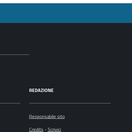
sul
documento
REDAZIONE
Responsabile sito
Credits
-
Scrivici