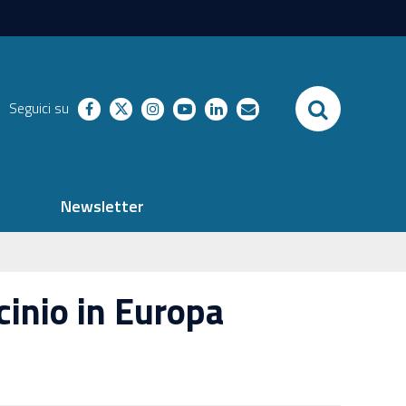
SEARCH
Seguici su
facebook
twitter
instagram
youtube
linkedin
richieste
Newsletter
cinio in Europa