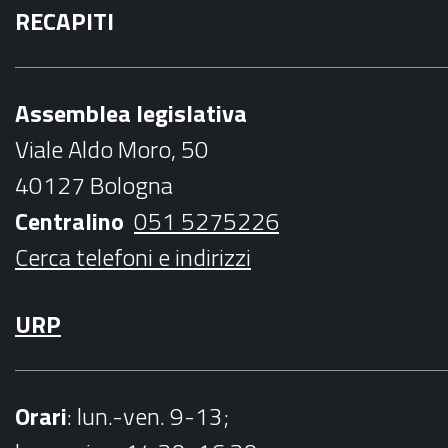
RECAPITI
c
i
s
u
i
e
t
t
t
l
b
t
a
u
Assemblea legislativa
o
e
g
b
Viale Aldo Moro, 50
o
r
r
e
40127 Bologna
k
a
Centralino
051 5275226
m
Cerca telefoni e indirizzi
URP
Orari
: lun.-ven. 9-13;