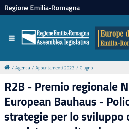
chiudi
Regione Emilia-Romagna
Europe direct
Toggle navigation
Attività
Formazione
Agenda
Appuntamenti 2023
Giugno
Eventi
R2B - Premio regionale 
European Bauhaus - Polic
Tutte le notizie
strategie per lo sviluppo 
Newsletter