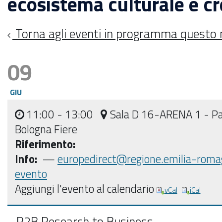
ecosistema culturale e cr
Torna agli eventi in programma questo
09
GIU
11:00
- 13:00
Sala D 16-ARENA 1 - Pa
Bologna Fiere
Riferimento:
Info:
—
europedirect@regione.emilia-roma
evento
Aggiungi l'evento al calendario
vCal
iCal
R2B Research to Business