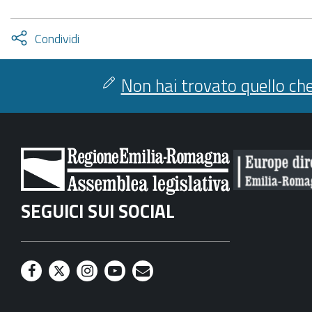
Attiva
Condividi
condividi
facebook
twitter
Non hai trovato quello che
SEGUICI SUI SOCIAL
F
T
I
Y
M
a
w
n
o
a