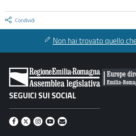
Attiva
Condividi
condividi
facebook
twitter
Non hai trovato quello che
SEGUICI SUI SOCIAL
F
T
I
Y
M