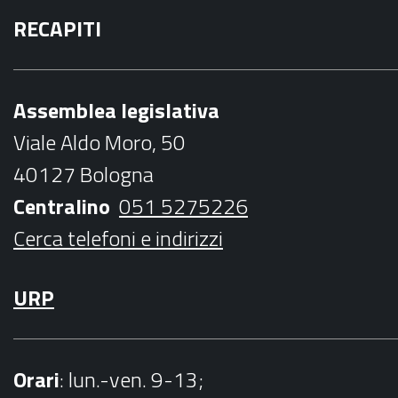
a
w
n
o
a
RECAPITI
c
i
s
u
i
e
t
t
t
l
b
t
a
u
Assemblea legislativa
o
e
g
b
Viale Aldo Moro, 50
o
r
r
e
40127 Bologna
k
a
Centralino
051 5275226
m
Cerca telefoni e indirizzi
URP
Orari
: lun.-ven. 9-13;