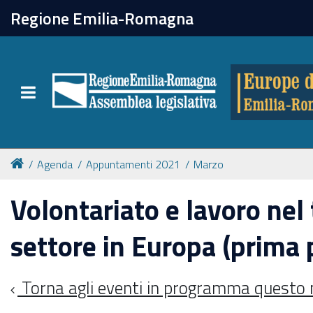
chiudi
Regione Emilia-Romagna
Europe direct
Toggle navigation
Attività
Formazione
Agenda
Appuntamenti 2021
Marzo
Eventi
Volontariato e lavoro nel
settore in Europa (prima 
Tutte le notizie
Torna agli eventi in programma questo
Newsletter