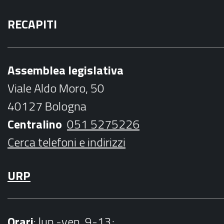
a
w
n
o
a
RECAPITI
c
i
s
u
i
e
t
t
t
l
b
t
a
u
Assemblea legislativa
o
e
g
b
Viale Aldo Moro, 50
o
r
r
e
40127 Bologna
k
a
Centralino
051 5275226
m
Cerca telefoni e indirizzi
URP
Orari
: lun.-ven. 9-13;