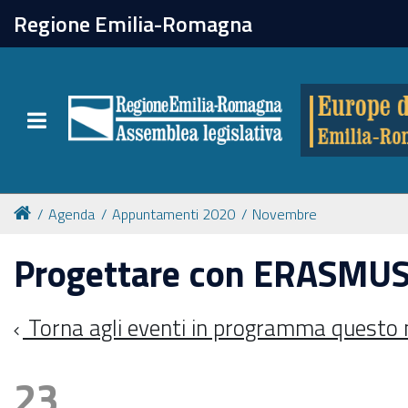
chiudi
Regione Emilia-Romagna
Europe direct
Toggle navigation
Attività
Formazione
Agenda
Appuntamenti 2020
Novembre
Eventi
Progettare con ERASMU
Tutte le notizie
Torna agli eventi in programma questo
23
Newsletter