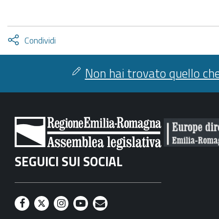
Attiva
Condividi
condividi
facebook
twitter
Non hai trovato quello che
SEGUICI SUI SOCIAL
F
T
I
Y
M