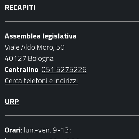
RECAPITI
c
i
s
u
i
e
t
t
t
l
b
t
a
u
Assemblea legislativa
o
e
g
b
Viale Aldo Moro, 50
o
r
r
e
40127 Bologna
k
a
Centralino
051 5275226
m
Cerca telefoni e indirizzi
URP
Orari
: lun.-ven. 9-13;