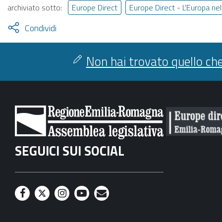
archiviato sotto:
Europe Direct
Europe Direct - L'Europa ne
Attiva
Condividi
condividi
facebook
twitter
Non hai trovato quello che
SEGUICI SUI SOCIAL
F
T
I
Y
M
a
w
n
o
a