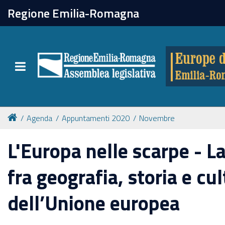
chiudi
Regione Emilia-Romagna
Europe direct
Toggle navigation
Attività
Formazione
Agenda
Appuntamenti 2020
Novembre
Eventi
L'Europa nelle scarpe - L
fra geografia, storia e cu
Tutte le notizie
dell’Unione europea
Newsletter