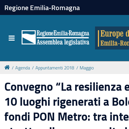
chiudi
Regione Emilia-Romagna
Europe direct
Toggle navigation
Attività
Formazione
Agenda
Appuntamenti 2018
Maggio
Eventi
Convegno “La resilienza e
10 luoghi rigenerati a Bo
Tutte le notizie
fondi PON Metro: tra inte
Newsletter