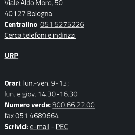
Viale Aldo Moro, 50
o
r
r
e
40127 Bologna
k
a
Centralino
051 5275226
m
Cerca telefoni e indirizzi
URP
Orari
: lun.-ven. 9-13;
lun. e giov. 14.30-16.30
Numero verde:
800.66.22.00
fax 051 4689664
Scrivici
:
e-mail
-
PEC