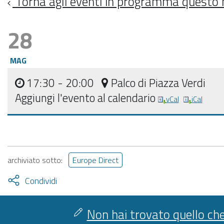
Torna agli eventi in programma questo
28
MAG
17:30
- 20:00
Palco di Piazza Verdi
Aggiungi l'evento al calendario
vCal
iCal
archiviato sotto:
Europe Direct
Attiva
Condividi
condividi
facebook
twitter
Non hai trovato quello che