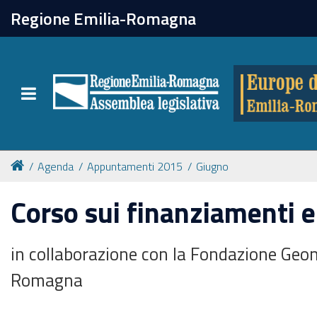
chiudi
Regione Emilia-Romagna
Europe direct
Toggle navigation
Attività
Formazione
Agenda
Appuntamenti 2015
Giugno
Eventi
Corso sui finanziamenti 
Tutte le notizie
in collaborazione con la Fondazione Geom
Romagna
Newsletter