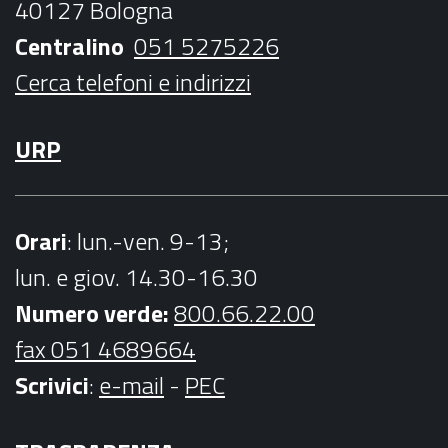
40127 Bologna
k
a
Centralino
051 5275226
m
Cerca telefoni e indirizzi
URP
Orari
: lun.-ven. 9-13;
lun. e giov. 14.30-16.30
Numero verde:
800.66.22.00
fax 051 4689664
Scrivici
:
e-mail
-
PEC