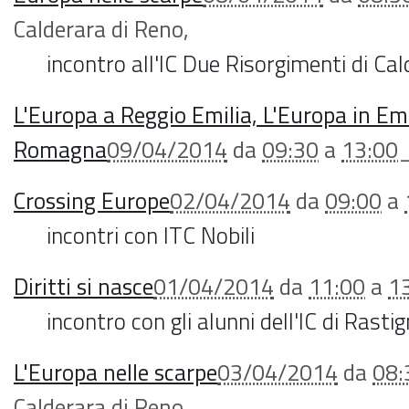
Calderara di Reno
,
incontro all'IC Due Risorgimenti di Ca
L'Europa a Reggio Emilia, L'Europa in Emi
Romagna
09/04/2014
da
09:30
a
13:00
Crossing Europe
02/04/2014
da
09:00
a
incontri con ITC Nobili
Diritti si nasce
01/04/2014
da
11:00
a
1
incontro con gli alunni dell'IC di Rasti
L'Europa nelle scarpe
03/04/2014
da
08:
Calderara di Reno
,