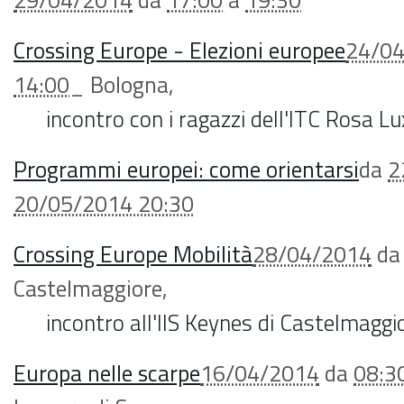
Crossing Europe - Elezioni europee
24/0
14:00
_
Bologna
,
incontro con i ragazzi dell'ITC Rosa 
Programmi europei: come orientarsi
da
2
20/05/2014 20:30
Crossing Europe Mobilità
28/04/2014
d
Castelmaggiore
,
incontro all'IIS Keynes di Castelmaggi
Europa nelle scarpe
16/04/2014
da
08:3