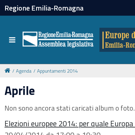
chiudi
Regione Emilia-Romagna
Europe direct
Toggle navigation
Attività
Formazione
Agenda
Appuntamenti 2014
Eventi
Aprile
Tutte le notizie
Non sono ancora stati caricati album o foto.
Elezioni europee 2014: per quale Europa
Newsletter
29/04/2014
da
17:00
a
19:30