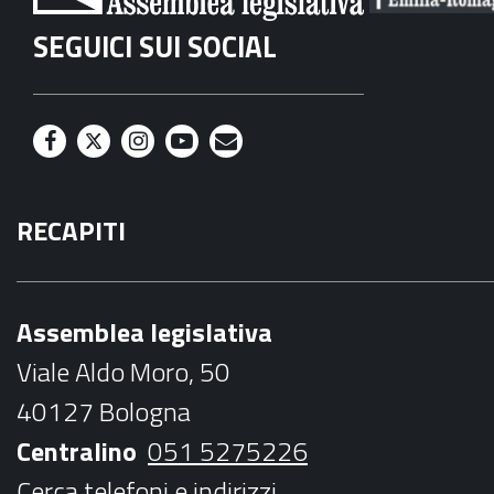
SEGUICI SUI SOCIAL
F
T
I
Y
M
a
w
n
o
a
RECAPITI
c
i
s
u
i
e
t
t
t
l
b
t
a
u
Assemblea legislativa
o
e
g
b
Viale Aldo Moro, 50
o
r
r
e
40127 Bologna
k
a
Centralino
051 5275226
m
Cerca telefoni e indirizzi