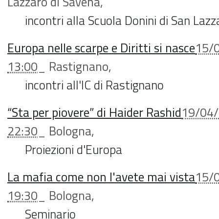
Lazzaro di Savena
,
incontri alla Scuola Donini di San Lazz
Europa nelle scarpe e Diritti si nasce
15/
13:00
_
Rastignano
,
incontri all'IC di Rastignano
“Sta per piovere” di Haider Rashid
19/04
22:30
_
Bologna
,
Proiezioni d'Europa
La mafia come non l'avete mai vista
15/
19:30
_
Bologna
,
Seminario