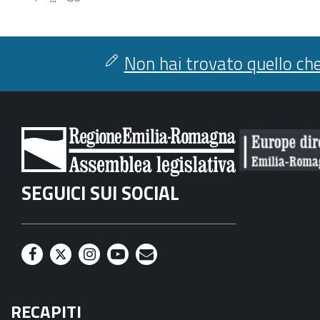
Non hai trovato quello che
SEGUICI SUI SOCIAL
F
T
I
Y
M
a
w
n
o
a
RECAPITI
c
i
s
u
i