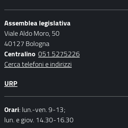
e
t
t
t
l
b
t
a
u
Assemblea legislativa
o
e
g
b
Viale Aldo Moro, 50
o
r
r
e
40127 Bologna
k
a
Centralino
051 5275226
m
Cerca telefoni e indirizzi
URP
Orari
: lun.-ven. 9-13;
lun. e giov. 14.30-16.30