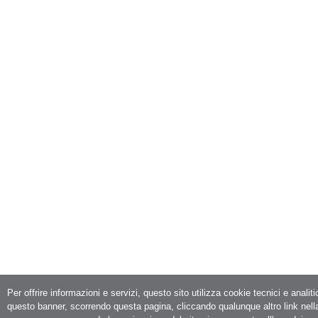
Per offrire informazioni e servizi, questo sito utilizza cookie tecnici e analit
questo banner, scorrendo questa pagina, cliccando qualunque altro link nell