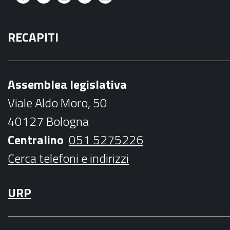
F
T
I
Y
M
a
w
n
o
a
RECAPITI
c
i
s
u
i
e
t
t
t
l
b
t
a
u
Assemblea legislativa
o
e
g
b
Viale Aldo Moro, 50
o
r
r
e
40127 Bologna
k
a
Centralino
051 5275226
m
Cerca telefoni e indirizzi
URP