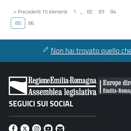
« Precedenti 10 elementi
1
...
82
83
84
85
86
Non hai trovato quello che
SEGUICI SUI SOCIAL