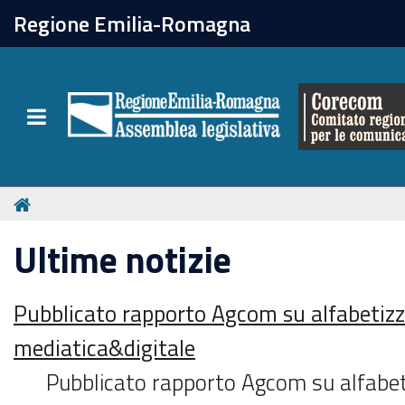
chiudi
Regione Emilia-Romagna
Il Corecom
Toggle navigation
Le attività
Ultime notizie
Pubblicato rapporto Agcom su alfabetiz
mediatica&digitale
Pubblicato rapporto Agcom su alfabet