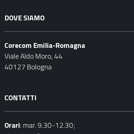
a
n
DOVE SIAMO
c
s
e
t
b
a
Corecom Emilia-Romagna
o
g
Viale Aldo Moro, 44
o
r
40127 Bologna
k
a
m
CONTATTI
Orari
: mar. 9.30-12.30;