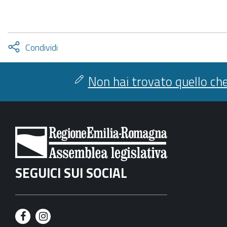
Attiva
Condividi
condividi
facebook
twitter
Non hai trovato quello che
SEGUICI SUI SOCIAL
F
I