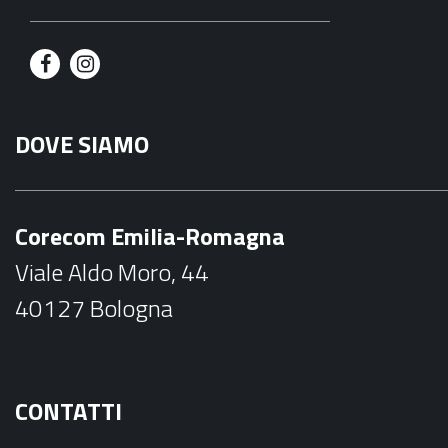
F
I
a
n
DOVE SIAMO
c
s
e
t
b
a
Corecom Emilia-Romagna
o
g
Viale Aldo Moro, 44
o
r
40127 Bologna
k
a
m
CONTATTI