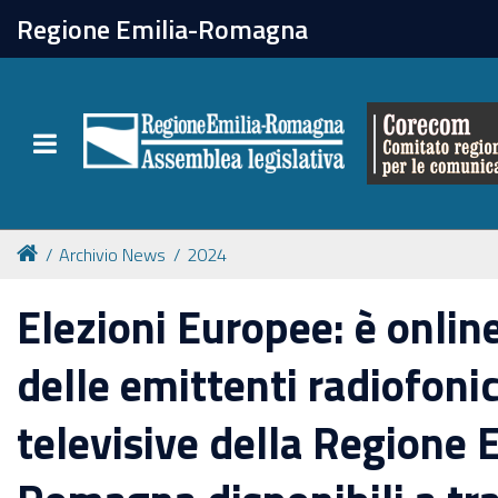
chiudi
Regione Emilia-Romagna
Il Corecom
Toggle navigation
Le attività
Archivio News
2024
Elezioni Europee: è online
delle emittenti radiofoni
televisive della Regione 