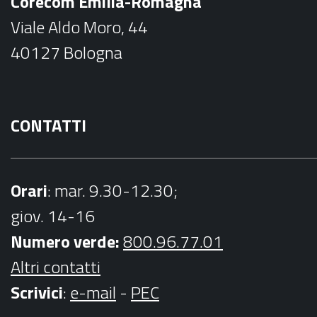
Corecom Emilia-Romagna
o
g
Viale Aldo Moro, 44
o
r
40127 Bologna
k
a
m
CONTATTI
Orari
: mar. 9.30-12.30;
giov. 14-16
Numero verde:
800.96.77.01
Altri contatti
Scrivici
:
e-mail
-
PEC