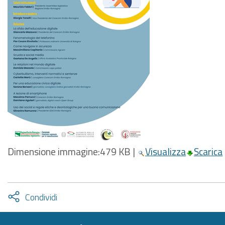
Dimensione immagine:
479 KB
|
Visualizza
Scarica
Attiva
Condividi
condividi
facebook
twitter