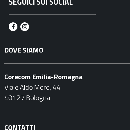
SEGUICI SUI SOCIAL
F
I
a
n
DOVE SIAMO
c
s
e
t
b
a
Corecom Emilia-Romagna
o
g
Viale Aldo Moro, 44
o
r
40127 Bologna
k
a
m
CONTATTI