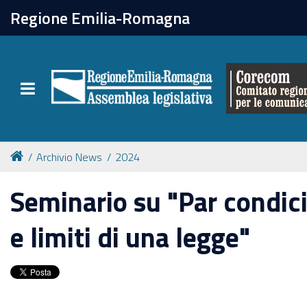
chiudi
Regione Emilia-Romagna
Il Corecom
Toggle navigation
Le attività
Archivio News
2024
Seminario su "Par condici
e limiti di una legge"