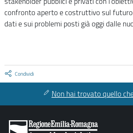
stakeholder pubblici e privati con l’obiett
confronto aperto e costruttivo sul futuro
dati e sui problemi posti già oggi dalle nu
Attiva
Condividi
condividi
facebook
twitter
Non hai trovato quello che