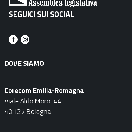
SEGUICI SUI SOCIAL
F
I
a
n
DOVE SIAMO
c
s
e
t
b
a
Corecom Emilia-Romagna
o
g
Viale Aldo Moro, 44
o
r
40127 Bologna
k
a
m