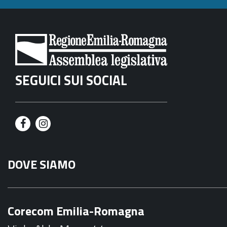
SEGUICI SUI SOCIAL
F
I
a
n
DOVE SIAMO
c
s
e
t
b
a
Corecom Emilia-Romagna
o
g