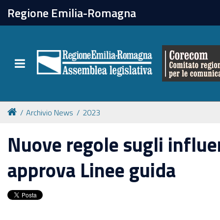
chiudi
Regione Emilia-Romagna
Il Corecom
Toggle navigation
Le attività
Archivio News
2023
Nuove regole sugli influ
approva Linee guida