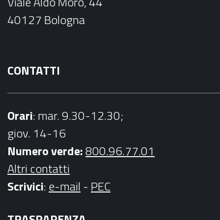
Viale Aldo Moro, 44
o
r
40127 Bologna
k
a
m
CONTATTI
Orari
: mar. 9.30-12.30;
giov. 14-16
Numero verde:
800.96.77.01
Altri contatti
Scrivici
:
e-mail
-
PEC
TRASPARENZA