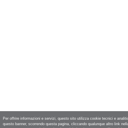
Per offrire informazioni e servizi, questo sito utilizza cookie tecnici e analit
questo banner, scorrendo questa pagina, cliccando qualunque altro link nell