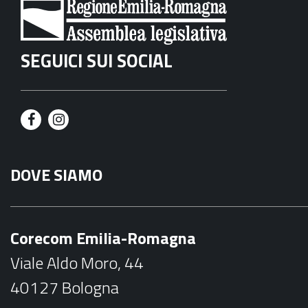
SEGUICI SUI SOCIAL
F
I
a
n
DOVE SIAMO
c
s
e
t
b
a
Corecom Emilia-Romagna
o
g
Viale Aldo Moro, 44
o
r
40127 Bologna
k
a