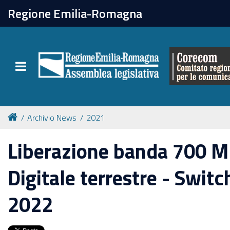
chiudi
Regione Emilia-Romagna
Il Corecom
Toggle navigation
Le attività
Archivio News
2021
Liberazione banda 700 
Digitale terrestre - Switc
2022