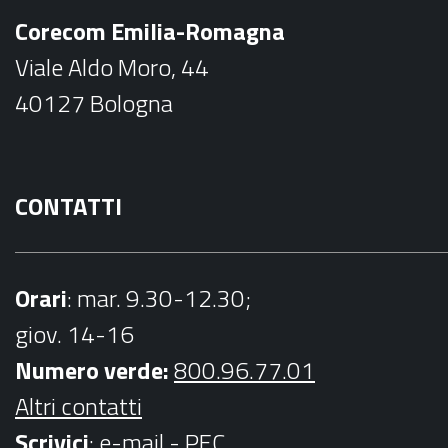
b
a
Corecom Emilia-Romagna
o
g
Viale Aldo Moro, 44
o
r
40127 Bologna
k
a
m
CONTATTI
Orari
: mar. 9.30-12.30;
giov. 14-16
Numero verde:
800.96.77.01
Altri contatti
Scrivici
:
e-mail
-
PEC