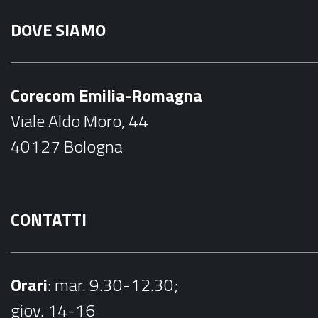
a
n
DOVE SIAMO
c
s
e
t
b
a
Corecom Emilia-Romagna
o
g
Viale Aldo Moro, 44
o
r
40127 Bologna
k
a
m
CONTATTI
Orari
: mar. 9.30-12.30;
giov. 14-16