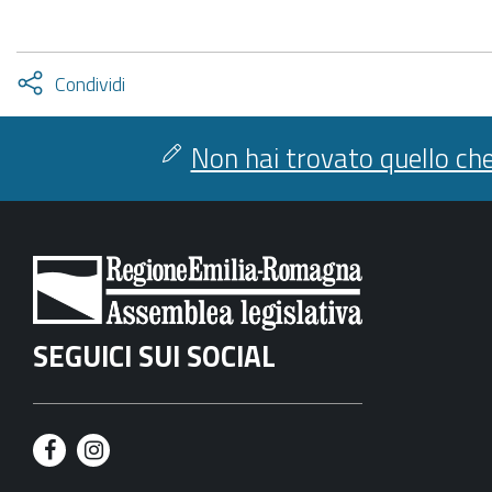
Attiva
Condividi
condividi
facebook
twitter
Non hai trovato quello che
SEGUICI SUI SOCIAL
F
I