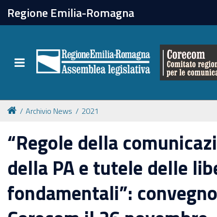
chiudi
Regione Emilia-Romagna
Il Corecom
Toggle navigation
Le attività
Archivio News
2021
“Regole della comunicazi
della PA e tutele delle lib
fondamentali”: convegno