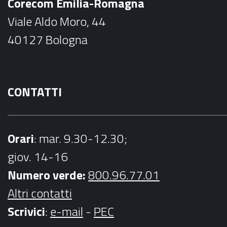
Corecom Emilia-Romagna
o
g
Viale Aldo Moro, 44
o
r
40127 Bologna
k
a
m
CONTATTI
Orari
: mar. 9.30-12.30;
giov. 14-16
Numero verde:
800.96.77.01
Altri contatti
Scrivici
:
e-mail
-
PEC