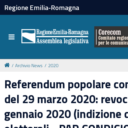
chiudi
Regione Emilia-Romagna
Il Corecom
Toggle navigation
Le attività
Archivio News
2020
Referendum popolare co
del 29 marzo 2020: revo
gennaio 2020 (indizione 