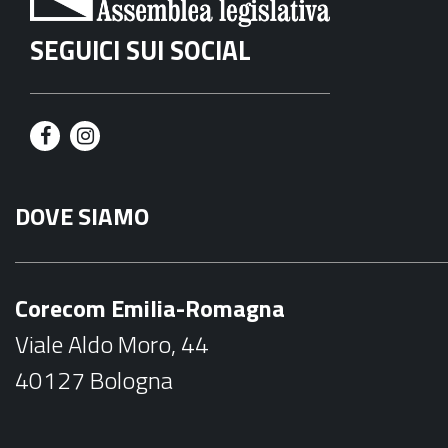
SEGUICI SUI SOCIAL
F
I
a
n
DOVE SIAMO
c
s
e
t
b
a
Corecom Emilia-Romagna
o
g
Viale Aldo Moro, 44
o
r
40127 Bologna
k
a
m