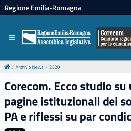
chiudi
Regione Emilia-Romagna
Il Corecom
Toggle navigation
Le attività
Archivio News
2020
Corecom. Ecco studio su u
pagine istituzionali dei so
PA e riflessi su par condi