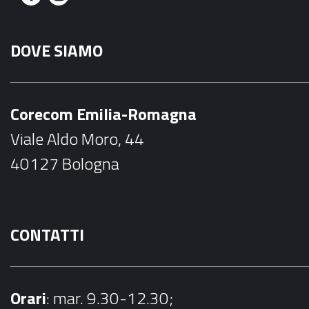
F
I
a
n
DOVE SIAMO
c
s
e
t
b
a
Corecom Emilia-Romagna
o
g
Viale Aldo Moro, 44
o
r
40127 Bologna
k
a
m
CONTATTI
Orari
: mar. 9.30-12.30;