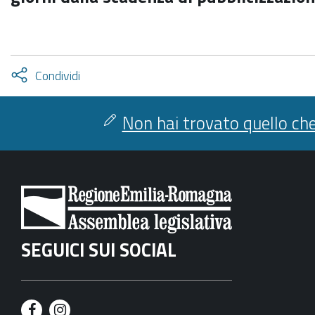
Attiva
Condividi
condividi
facebook
twitter
Non hai trovato quello che
SEGUICI SUI SOCIAL