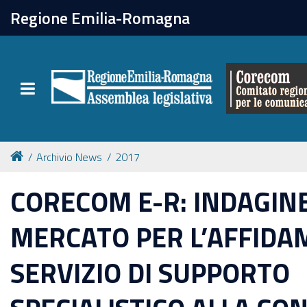
chiudi
Regione Emilia-Romagna
Il Corecom
Toggle navigation
Le attività
Archivio News
2017
CORECOM E-R: INDAGINE
MERCATO PER L’AFFIDA
SERVIZIO DI SUPPORTO