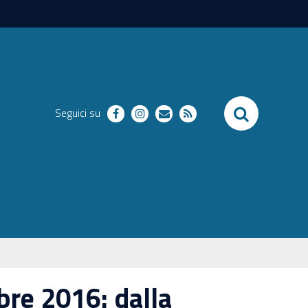
SEARCH
Seguici su
facebook
instagram
richieste
RSS
re 2016: dalla