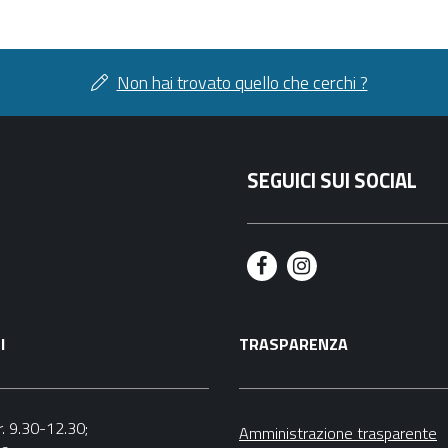
Non hai trovato quello che cerchi ?
SEGUICI SUI SOCIAL
F
I
a
n
I
TRASPARENZA
c
s
e
t
b
a
r. 9.30-12.30;
Amministrazione trasparente