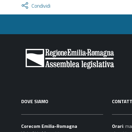
Attiva
Condividi
condividi
facebook
twitter
DOVE SIAMO
CONTATT
Corecom Emilia-Romagna
Orari
: ma