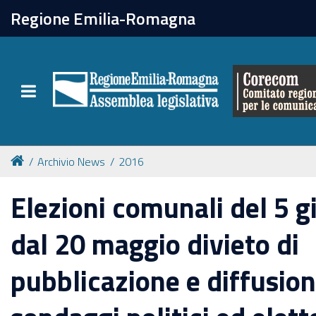
chiudi
Regione Emilia-Romagna
Il Corecom
Toggle navigation
Le attività
Archivio News
2016
Elezioni comunali del 5 
dal 20 maggio divieto di
pubblicazione e diffusion