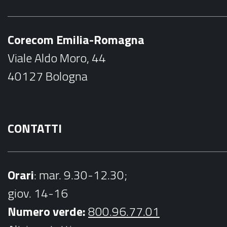
e
t
b
a
Corecom Emilia-Romagna
o
g
Viale Aldo Moro, 44
o
r
40127 Bologna
k
a
m
CONTATTI
Orari
: mar. 9.30-12.30;
giov. 14-16
Numero verde:
800.96.77.01