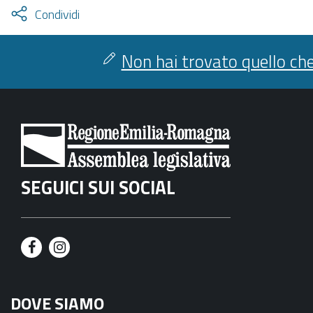
Attiva
Condividi
condividi
facebook
twitter
Non hai trovato quello che
SEGUICI SUI SOCIAL
F
I
a
n
DOVE SIAMO
c
s