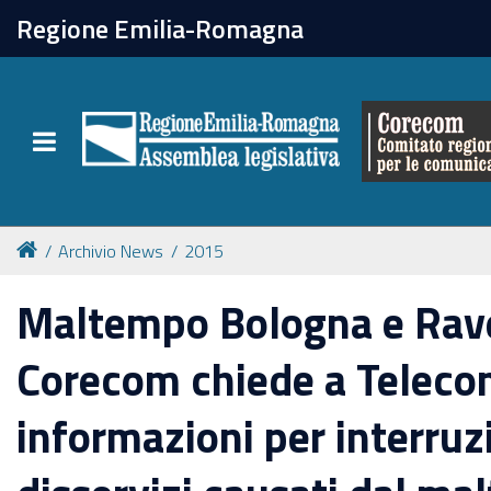
chiudi
Regione Emilia-Romagna
Il Corecom
Toggle navigation
Le attività
Archivio News
2015
Maltempo Bologna e Rav
Corecom chiede a Telec
informazioni per interruz