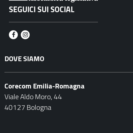
SEGUICI SUI SOCIAL
F
I
a
n
DOVE SIAMO
c
s
e
t
b
a
Corecom Emilia-Romagna
o
g
Viale Aldo Moro, 44
o
r
40127 Bologna
k
a
m