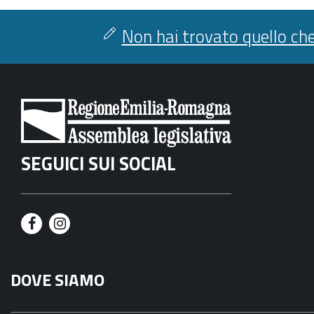
Non hai trovato quello che
SEGUICI SUI SOCIAL
F
I
a
n
DOVE SIAMO
c
s
e
t