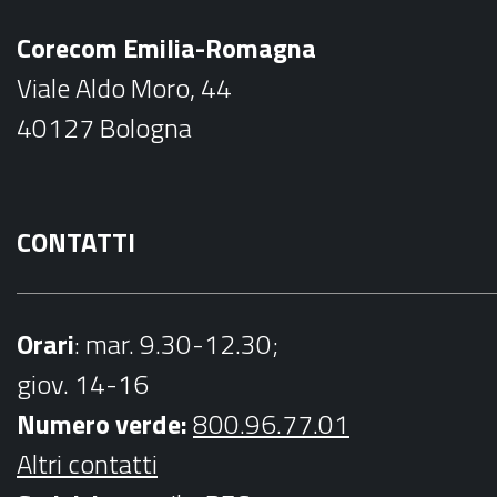
b
a
Corecom Emilia-Romagna
o
g
Viale Aldo Moro, 44
o
r
40127 Bologna
k
a
m
CONTATTI
Orari
: mar. 9.30-12.30;
giov. 14-16
Numero verde:
800.96.77.01
Altri contatti