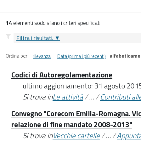
14
elementi soddisfano i criteri specificati
Filtra i risultati.
Ordina per
·
·
alfabeticame
rilevanza
Data (prima i più recenti)
Codici di Autoregolamentazione
ultimo aggiornamento: 31 agosto 201
Si trova in
Le attività
/
…
/
Contributi alle
Convegno "Corecom Emilia-Romagna. Vicin
relazione di fine mandato 2008-2013"
Si trova in
Vecchie cartelle
/
…
/
Appunt