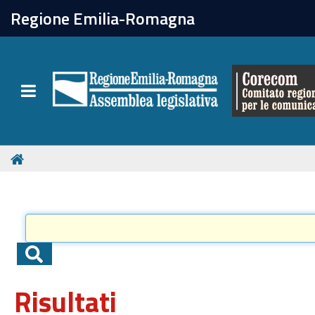
chiudi
Regione Emilia-Romagna
Il Corecom
Toggle navigation
Le attività
Risultati