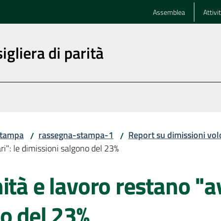
Assemblea
Attivi
igliera di parità
stampa
rassegna-stampa-1
Report su dimissioni volo
/
/
i": le dimissioni salgono del 23%
ità e lavoro restano "av
o del 23%