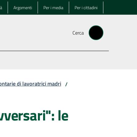
tà
Argomenti
Per i media
Per i cittadini
Cerca
ntarie di lavoratrici madri
/
versari": le