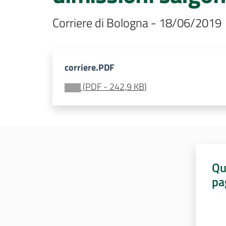
Corriere di Bologna - 18/06/2019
corriere.PDF
(
PDF
-
242,9 KB
)
Qu
pa
Valut