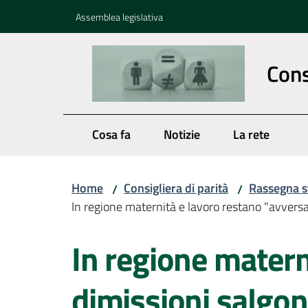
Vai al contenuto
Vai alla navigazione
Vai al footer
Assemblea legislativa
Cons
Cosa fa
Notizie
La rete
Home
Consigliera di parità
Rassegna 
/
/
In regione maternità e lavoro restano "avversar
In regione matern
dimissioni salgon