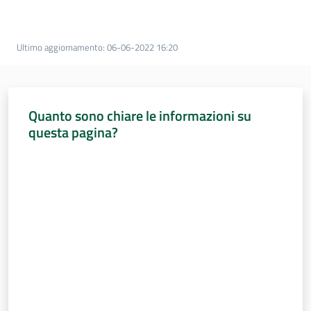
Assemblea
legislativa
Ultimo aggiornamento
:
06-06-2022 16:20
Assemblea
Attività
Quanto sono chiare le informazioni su
questa pagina?
Argomenti
Valuta da 1 a 5 stelle
Per i media
Per i cittadini