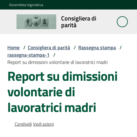
Vai al contenuto
Vai alla navigazione
Vai al footer
Assemblea legislativa
Consigliera di
Consigliera
parità
di parità
Home
/
Consigliera di parità
/
Rassegna stampa
/
Cosa
rassegna-stampa-1
/
fa
Report su dimissioni volontarie di lavoratrici madri
Report su dimissioni
Notizie
volontarie di
La
lavoratrici madri
rete
Condividi
Vedi azioni