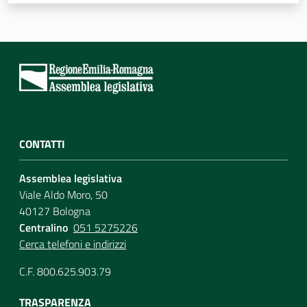
Assemblea
Attività
Argomenti
Per i media
CONTATTI
Assemblea legislativa
Per i cittadini
Viale Aldo Moro, 50
40127 Bologna
Centralino
051 5275226
Cerca telefoni e indirizzi
C.F. 800.625.903.79
TRASPARENZA