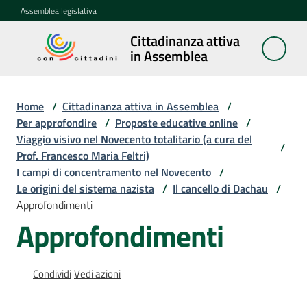
Vai al contenuto
Vai alla navigazione
Vai al footer
Assemblea legislativa
Cittadinanza attiva
Cittadinanza
in Assemblea
attiva in
Assemblea
Home
/
Cittadinanza attiva in Assemblea
/
Per approfondire
/
Proposte educative online
/
Viaggio visivo nel Novecento totalitario (a cura del
Concittadini
/
Prof. Francesco Maria Feltri)
I campi di concentramento nel Novecento
/
Porte
Le origini del sistema nazista
/
Il cancello di Dachau
/
aperte
Approfondimenti
in
Approfondimenti
Assemblea
Mostre
Condividi
Vedi azioni
itineranti