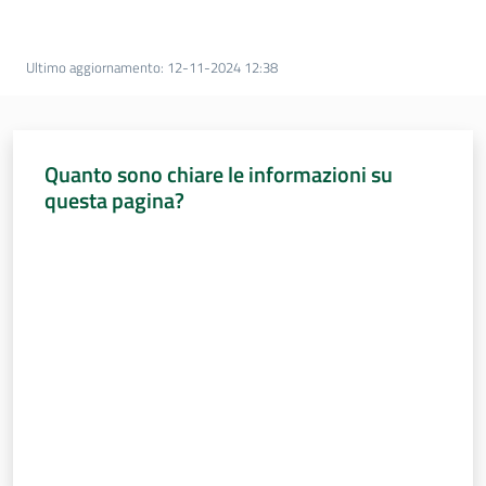
Percorsi
sulla
memoria
Ultimo aggiornamento
:
12-11-2024 12:38
Seguici
Quanto sono chiare le informazioni su
su
questa pagina?
Valuta da 1 a 5 stelle
Assemblea
legislativa