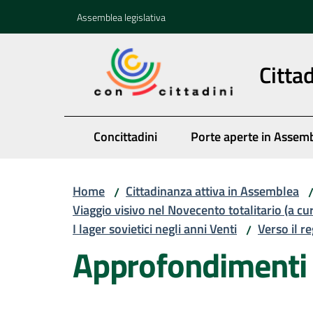
Vai al contenuto
Vai alla navigazione
Vai al footer
Assemblea legislativa
Citta
Concittadini
Porte aperte in Assem
Home
Cittadinanza attiva in Assemblea
/
Viaggio visivo nel Novecento totalitario (a cu
I lager sovietici negli anni Venti
Verso il r
/
Approfondimenti