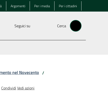
tà
Argomenti
Per i media
Per i cittadini
Seguici su
Cerca
amento nel Novecento
/
Condividi
Vedi azioni