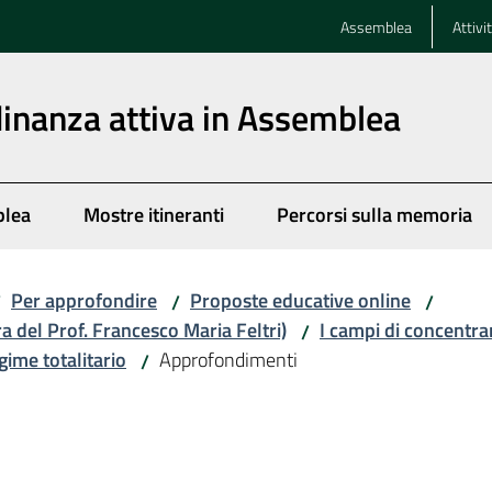
Assemblea
Attivi
dinanza attiva in Assemblea
blea
Mostre itineranti
Percorsi sulla memoria
Per approfondire
Proposte educative online
/
/
/
ra del Prof. Francesco Maria Feltri)
I campi di concentr
/
egime totalitario
Approfondimenti
/