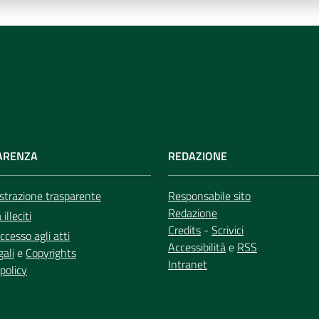
ARENZA
REDAZIONE
trazione trasparente
Responsabile sito
Redazione
illeciti
Credits
-
Scrivici
ccesso agli atti
Accessibilità
e
RSS
gali
e
Copyrights
Intranet
policy