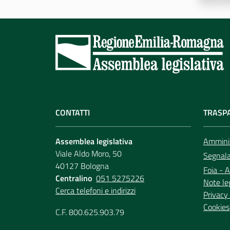
CONTATTI
TRASP
Assemblea legislativa
Amminis
Viale Aldo Moro, 50
Segnala 
40127 Bologna
Foia - A
Centralino
051 5275226
Note le
Cerca telefoni e indirizzi
Privacy 
Cookies
C.F. 800.625.903.79