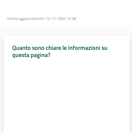
Percorsi
sulla
memoria
Ultimo aggiornamento
:
12-11-2024 12:38
Seguici
Quanto sono chiare le informazioni su
su
questa pagina?
Valuta da 1 a 5 stelle
Assemblea
legislativa