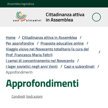
Vai al contenuto
Vai alla navigazione
Vai al footer
Assemblea legislativa
Cittadinanza attiva
Cittadinanza
in Assemblea
attiva in
Assemblea
Home
/
Cittadinanza attiva in Assemblea
/
Per approfondire
/
Proposte educative online
/
Viaggio visivo nel Novecento totalitario (a cura del
Concittadini
/
Prof. Francesco Maria Feltri)
I campi di concentramento nel Novecento
/
Porte
I lager sovietici negli anni Venti
/
Capi e subordinati
/
aperte
Approfondimenti
in
Approfondimenti
Assemblea
Mostre
Condividi
Vedi azioni
itineranti