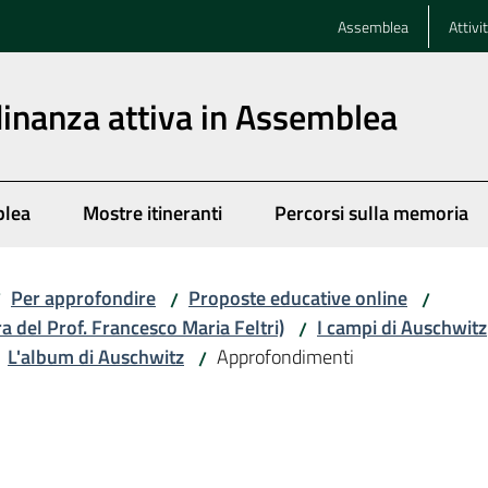
Assemblea
Attivi
dinanza attiva in Assemblea
blea
Mostre itineranti
Percorsi sulla memoria
Per approfondire
Proposte educative online
/
/
/
ra del Prof. Francesco Maria Feltri)
I campi di Auschwitz
/
L'album di Auschwitz
Approfondimenti
/