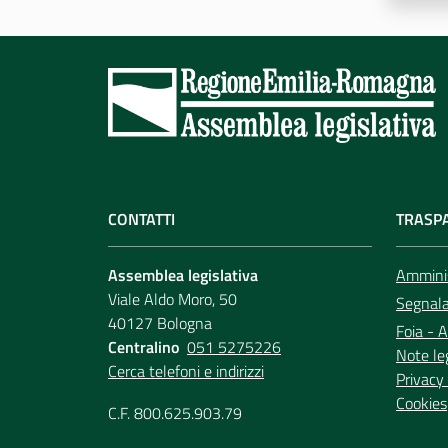
CONTATTI
TRASP
Assemblea legislativa
Amminis
Viale Aldo Moro, 50
Segnala 
40127 Bologna
Foia - A
Centralino
051 5275226
Note le
Cerca telefoni e indirizzi
Privacy 
Cookies
C.F. 800.625.903.79