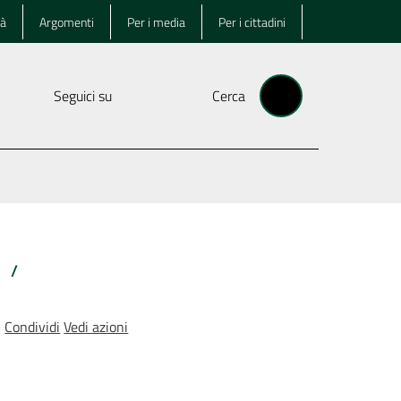
tà
Argomenti
Per i media
Per i cittadini
Seguici su
Cerca
/
Condividi
Vedi azioni