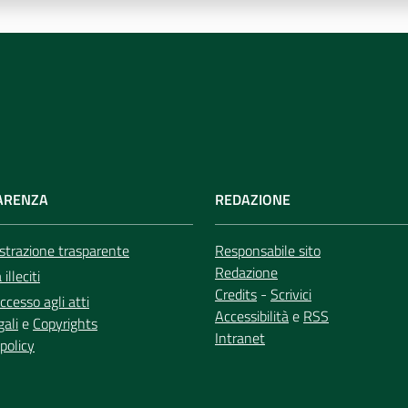
ARENZA
REDAZIONE
trazione trasparente
Responsabile sito
Redazione
illeciti
Credits
-
Scrivici
ccesso agli atti
Accessibilità
e
RSS
gali
e
Copyrights
Intranet
policy