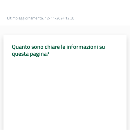
Percorsi
sulla
memoria
Ultimo aggiornamento
:
12-11-2024 12:38
Seguici
Quanto sono chiare le informazioni su
su
questa pagina?
Valuta da 1 a 5 stelle
Assemblea
legislativa