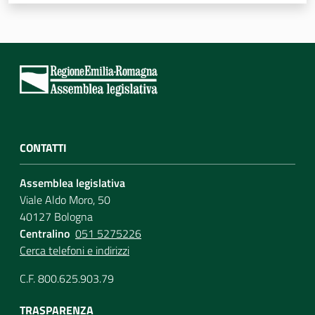
Assemblea
Attività
Argomenti
Per i media
CONTATTI
Assemblea legislativa
Per i cittadini
Viale Aldo Moro, 50
40127 Bologna
Centralino
051 5275226
Cerca telefoni e indirizzi
C.F. 800.625.903.79
TRASPARENZA