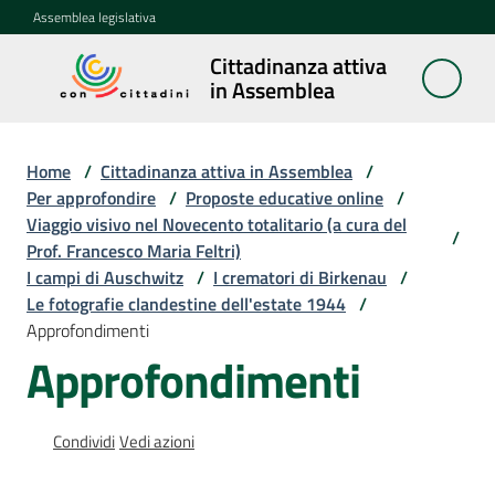
Vai al contenuto
Vai alla navigazione
Vai al footer
Assemblea legislativa
Cittadinanza attiva
Cittadinanza
in Assemblea
attiva in
Assemblea
Home
/
Cittadinanza attiva in Assemblea
/
Per approfondire
/
Proposte educative online
/
Viaggio visivo nel Novecento totalitario (a cura del
Concittadini
/
Prof. Francesco Maria Feltri)
I campi di Auschwitz
/
I crematori di Birkenau
/
Porte
Le fotografie clandestine dell'estate 1944
/
aperte
Approfondimenti
in
Approfondimenti
Assemblea
Mostre
Condividi
Vedi azioni
itineranti