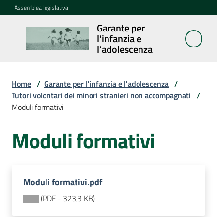
Vai al contenuto
Vai alla navigazione
Vai al footer
Assemblea legislativa
Garante per
Garante per
l'infanzia e
l'infanzia e
l'adolescenza
l'adolescenza
Home
/
Garante per l'infanzia e l'adolescenza
/
Tutori volontari dei minori stranieri non accompagnati
/
Cosa
Moduli formativi
fa
Moduli formativi
Notizie
Agenda
Moduli formativi.pdf
Assemblea
(
PDF
-
323,3 KB
)
dei
ragazzi