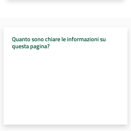
e
delle
ragazze
Quanto sono chiare le informazioni su
questa pagina?
Valuta da 1 a 5 stelle
Assemblea
legislativa
Assemblea
Attività
Argomenti
Per i media