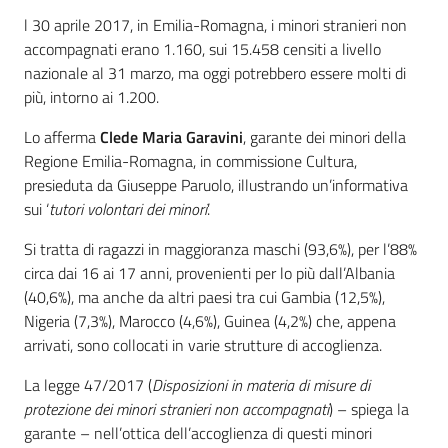
Introduzione
l 30 aprile 2017, in Emilia-Romagna, i minori stranieri non
accompagnati erano 1.160, sui 15.458 censiti a livello
Per i cittadini
nazionale al 31 marzo, ma oggi potrebbero essere molti di
più, intorno ai 1.200.
Lo afferma
Clede Maria Garavini
, garante dei minori della
Regione Emilia-Romagna, in commissione Cultura,
presieduta da Giuseppe Paruolo, illustrando un’informativa
sui ‘
tutori volontari dei minori
’.
Si tratta di ragazzi in maggioranza maschi (93,6%), per l’88%
circa dai 16 ai 17 anni, provenienti per lo più dall’Albania
(40,6%), ma anche da altri paesi tra cui Gambia (12,5%),
Nigeria (7,3%), Marocco (4,6%), Guinea (4,2%) che, appena
arrivati, sono collocati in varie strutture di accoglienza.
La legge 47/2017 (
Disposizioni in materia di misure di
protezione dei minori stranieri non accompagnati
) – spiega la
garante – nell’ottica dell’accoglienza di questi minori