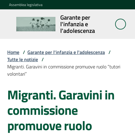
Vai al contenuto
Vai alla navigazione
Vai al footer
Assemblea legislativa
Garante per
Garante per
l'infanzia e
l'infanzia e
l'adolescenza
l'adolescenza
Home
/
Garante per l'infanzia e l'adolescenza
/
Tutte le notizie
/
Cosa
Migranti. Garavini in commissione promuove ruolo “tutori
fa
volontari”
Notizie
Migranti. Garavini in
Salta al contenuto
Agenda
commissione
Assemblea
promuove ruolo
dei
ragazzi