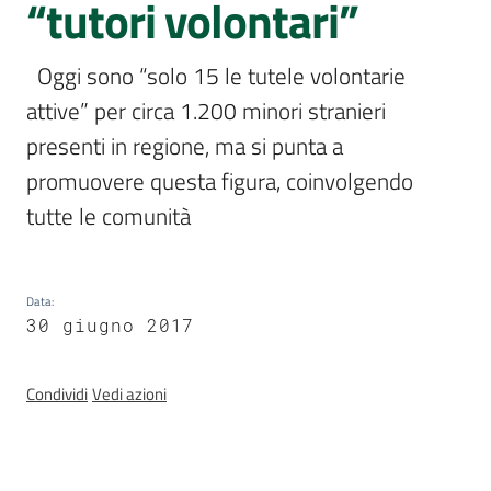
“tutori volontari”
e
delle
ragazze
  Oggi sono “solo 15 le tutele volontarie 
attive” per circa 1.200 minori stranieri 
presenti in regione, ma si punta a 
promuovere questa figura, coinvolgendo 
tutte le comunità  
Assemblea
legislativa
Assemblea
Data
:
30 giugno 2017
Attività
Condividi
Vedi azioni
Argomenti
Per i media