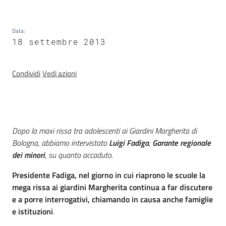
e
delle
ragazze
Data
:
18 settembre 2013
Condividi
Vedi azioni
Assemblea
legislativa
Introduzione
Dopo la maxi rissa tra adolescenti ai Giardini Margherita di
Assemblea
Bologna, abbiamo intervistato
Luigi Fadiga
,
Garante regionale
dei minori
, su quanto accaduto.
Attività
Presidente Fadiga, nel giorno in cui riaprono le scuole la
mega rissa ai giardini Margherita continua a far discutere
Argomenti
e a porre interrogativi, chiamando in causa anche famiglie
e istituzioni
.
Per i media