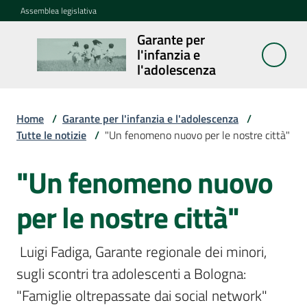
Vai al contenuto
Vai alla navigazione
Vai al footer
Assemblea legislativa
Garante per
Garante per
l'infanzia e
l'infanzia e
l'adolescenza
l'adolescenza
Home
/
Garante per l'infanzia e l'adolescenza
/
Tutte le notizie
/
"Un fenomeno nuovo per le nostre città"
Cosa
fa
"Un fenomeno nuovo
Salta al contenuto
Notizie
per le nostre città"
Agenda
 Luigi Fadiga, Garante regionale dei minori, 
Assemblea
sugli scontri tra adolescenti a Bologna: 
dei
"Famiglie oltrepassate dai social network" 
ragazzi