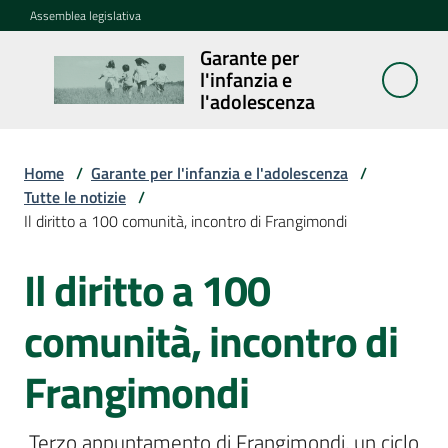
Vai al contenuto
Vai alla navigazione
Vai al footer
Assemblea legislativa
Garante per
Garante per
l'infanzia e
l'infanzia e
l'adolescenza
l'adolescenza
Home
/
Garante per l'infanzia e l'adolescenza
/
Tutte le notizie
/
Cosa
Il diritto a 100 comunità, incontro di Frangimondi
fa
Il diritto a 100
Salta al contenuto
Notizie
comunità, incontro di
Agenda
Frangimondi
Assemblea
dei
ragazzi
 Terzo appuntamento di Frangimondi, un ciclo 