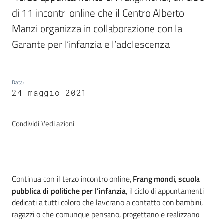
e
di 11 incontri online che il Centro Alberto 
delle
Manzi organizza in collaborazione con la 
ragazze
Garante per l’infanzia e l’adolescenza 
Data
:
24 maggio 2021
Assemblea
legislativa
Condividi
Vedi azioni
Assemblea
Attività
Introduzione
Continua con il terzo incontro online,
Frangimondi
,
scuola
Argomenti
pubblica di politiche per l’infanzia
, il ciclo di appuntamenti
dedicati a tutti coloro che lavorano a contatto con bambini,
Per i media
ragazzi o che comunque pensano, progettano e realizzano