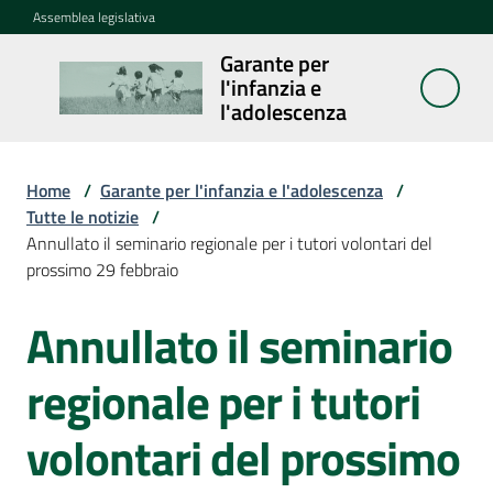
Vai al contenuto
Vai alla navigazione
Vai al footer
Assemblea legislativa
Garante per
Garante per
l'infanzia e
l'infanzia e
l'adolescenza
l'adolescenza
Home
/
Garante per l'infanzia e l'adolescenza
/
Tutte le notizie
/
Cosa
Annullato il seminario regionale per i tutori volontari del
fa
prossimo 29 febbraio
Notizie
Annullato il seminario
Salta al contenuto
Agenda
regionale per i tutori
Assemblea
volontari del prossimo
dei
ragazzi