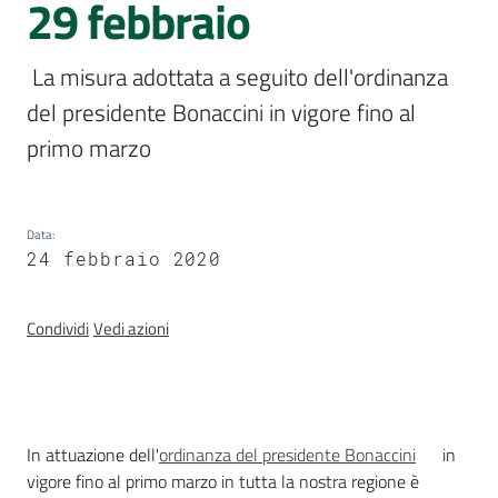
29 febbraio
e
delle
ragazze
 La misura adottata a seguito dell'ordinanza 
del presidente Bonaccini in vigore fino al 
primo marzo  
Assemblea
Data
:
legislativa
24 febbraio 2020
Assemblea
Condividi
Vedi azioni
Attività
Argomenti
Introduzione
In attuazione dell'
ordinanza del presidente Bonaccini
in
Per i media
vigore fino al primo marzo in tutta la nostra regione è