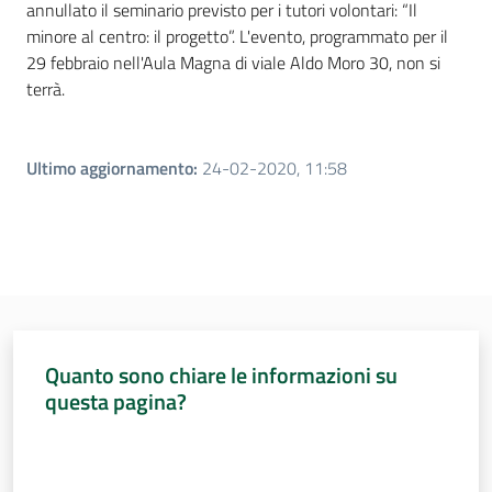
annullato il seminario previsto per i tutori volontari: “Il
minore al centro: il progetto”. L'evento, programmato per il
Per i cittadini
29 febbraio nell'Aula Magna di viale Aldo Moro 30, non si
terrà.
Ultimo aggiornamento
:
24-02-2020, 11:58
Quanto sono chiare le informazioni su
questa pagina?
Valuta da 1 a 5 stelle