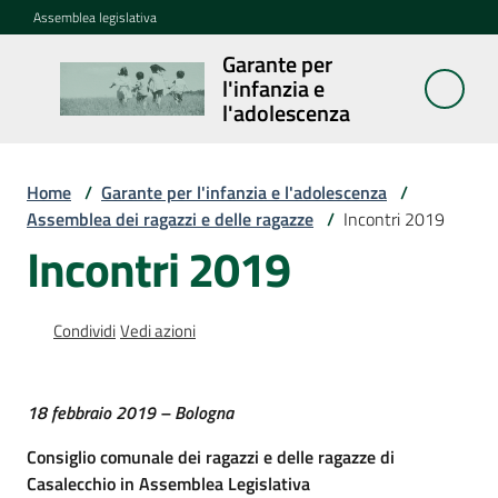
Vai al contenuto
Vai alla navigazione
Vai al footer
Assemblea legislativa
Garante per
Garante per
l'infanzia e
l'infanzia e
l'adolescenza
l'adolescenza
Home
/
Garante per l'infanzia e l'adolescenza
/
Assemblea dei ragazzi e delle ragazze
/
Incontri 2019
Cosa
Incontri 2019
fa
Notizie
Condividi
Vedi azioni
Agenda
18 febbraio 2019 – Bologna
Assemblea
Consiglio comunale dei ragazzi e delle ragazze di
dei
Casalecchio in Assemblea Legislativa
ragazzi