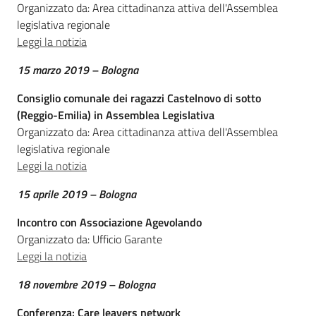
Organizzato da: Area cittadinanza attiva dell'Assemblea
e
legislativa regionale
delle
Leggi la notizia
ragazze
Menu selezionato
15 marzo 2019 – Bologna
Consiglio comunale dei ragazzi Castelnovo di sotto
(Reggio-Emilia) in Assemblea Legislativa
Organizzato da: Area cittadinanza attiva dell'Assemblea
Assemblea
legislativa regionale
legislativa
Leggi la notizia
Assemblea
15 aprile 2019 – Bologna
Incontro con Associazione Agevolando
Attività
Organizzato da: Ufficio Garante
Leggi la notizia
Argomenti
18 novembre 2019 – Bologna
Per i media
Conferenza: Care leavers network