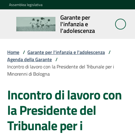
Vai al contenuto
Vai alla navigazione
Vai al footer
Assemblea legislativa
Garante per
Garante per
l'infanzia e
l'infanzia e
l'adolescenza
l'adolescenza
Home
/
Garante per l'infanzia e l'adolescenza
/
Agenda della Garante
/
Cosa
Incontro di lavoro con la Presidente del Tribunale per i
fa
Minorenni di Bologna
Notizie
Incontro di lavoro con
Salta al contenuto
Agenda
la Presidente del
Assemblea
Tribunale per i
dei
ragazzi