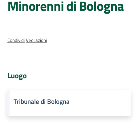
Minorenni di Bologna
e
delle
ragazze
Condividi
Vedi azioni
Assemblea
legislativa
Luogo
Assemblea
Attività
Tribunale di Bologna
Argomenti
Per i media