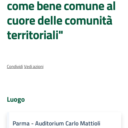
come bene comune al
e
delle
cuore delle comunità
ragazze
territoriali"
Assemblea
legislativa
Condividi
Vedi azioni
Assemblea
Attività
Luogo
Argomenti
Per i media
Parma - Auditorium Carlo Mattioli