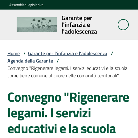
Vai al contenuto
Vai alla navigazione
Vai al footer
Assemblea legislativa
Garante per
Garante per
l'infanzia e
l'infanzia e
l'adolescenza
l'adolescenza
Home
/
Garante per l'infanzia e l'adolescenza
/
Agenda della Garante
/
Cosa
Convegno "Rigenerare legami. I servizi educativi e la scuola
fa
come bene comune al cuore delle comunità territoriali"
Notizie
Convegno "Rigenerare
Salta al contenuto
Agenda
legami. I servizi
Assemblea
educativi e la scuola
dei
ragazzi