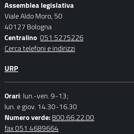
b
t
a
u
Assemblea legislativa
o
e
g
b
Viale Aldo Moro, 50
o
r
r
e
40127 Bologna
k
a
Centralino
051 5275226
m
Cerca telefoni e indirizzi
URP
Orari
: lun.-ven. 9-13;
lun. e giov. 14.30-16.30
Numero verde:
800.66.22.00
fax 051 4689664