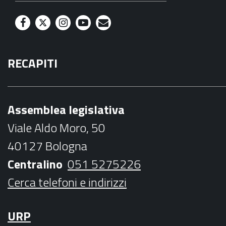
F
T
I
Y
M
a
w
n
o
a
RECAPITI
c
i
s
u
i
e
t
t
t
l
b
t
a
u
Assemblea legislativa
o
e
g
b
Viale Aldo Moro, 50
o
r
r
e
40127 Bologna
k
a
Centralino
051 5275226
m
Cerca telefoni e indirizzi
URP