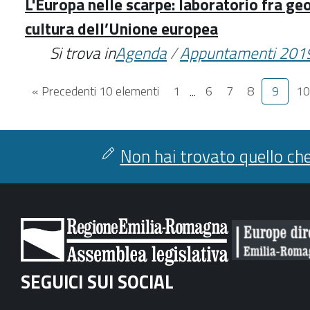
L'Europa nelle scarpe: laboratorio fra geo
cultura dell’Unione europea
Si trova in
Agenda
/
Appuntamenti 201
« Precedenti 10 elementi
1
...
6
7
8
9
10
Non hai trovato quello che
SEGUICI SUI SOCIAL