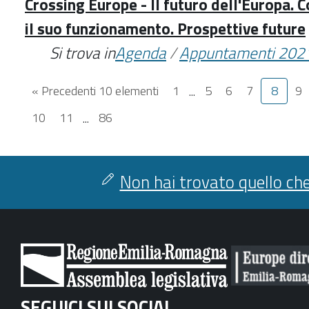
Crossing Europe - Il futuro dell'Europa. 
il suo funzionamento. Prospettive future
Si trova in
Agenda
/
Appuntamenti 202
« Precedenti 10 elementi
1
...
5
6
7
8
9
10
11
...
86
Non hai trovato quello che
SEGUICI SUI SOCIAL