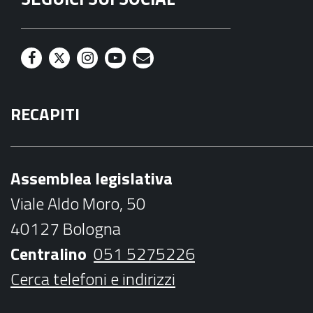
F
T
I
Y
M
a
w
n
o
a
RECAPITI
c
i
s
u
i
e
t
t
t
l
b
t
a
u
Assemblea legislativa
o
e
g
b
Viale Aldo Moro, 50
o
r
r
e
40127 Bologna
k
a
Centralino
051 5275226
m
Cerca telefoni e indirizzi