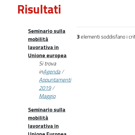
Risultati
Seminario sulla
3
elementi soddisfano i crit
mobilità
lavorativa in
Unione europea
Si trova
in
Agenda
/
Appuntamenti
2019
/
Maggio
Seminario sulla
mobilità
lavorativa in
Unione Europea