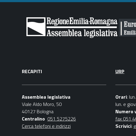
RECAPITI
URP
Assemblea legislativa
Orari
: lu
Viale Aldo Moro, 50
lun. e gio
40127 Bologna
Numero 
Centralino
051 5275226
fax 051 
Cerca telefoni e indirizzi
Scrivici
:
e