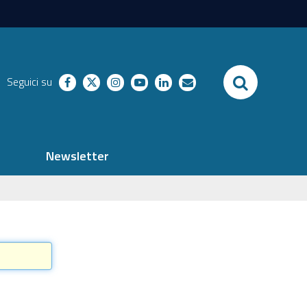
SEARCH
Seguici su
facebook
twitter
instagram
youtube
linkedin
richieste
Newsletter