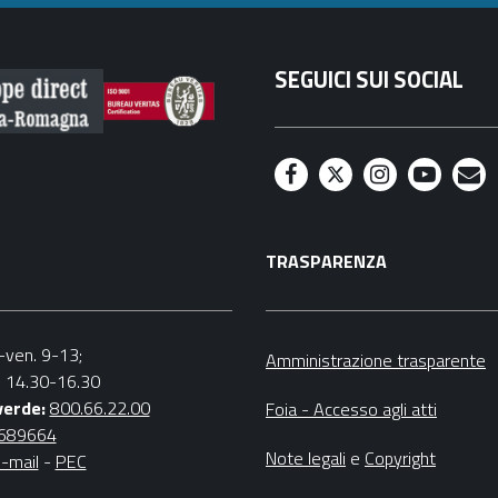
SEGUICI SUI SOCIAL
F
T
I
Y
M
a
w
n
o
a
TRASPARENZA
c
i
s
u
i
e
t
t
t
l
b
t
a
u
n.-ven. 9-13;
Amministrazione trasparente
v. 14.30-16.30
o
e
g
b
verde:
800.66.22.00
Foia - Accesso agli atti
o
r
r
e
4689664
Note legali
e
Copyright
-mail
-
PEC
k
a