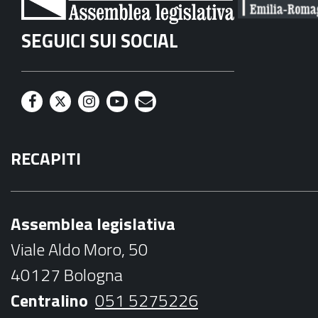
SEGUICI SUI SOCIAL
F
T
I
Y
M
a
w
n
o
a
RECAPITI
c
i
s
u
i
e
t
t
t
l
b
t
a
u
Assemblea legislativa
o
e
g
b
Viale Aldo Moro, 50
o
r
r
e
40127 Bologna
k
a
Centralino
051 5275226
m