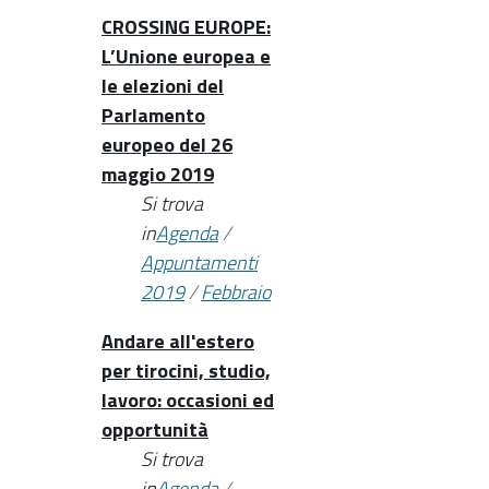
CROSSING EUROPE:
L’Unione europea e
le elezioni del
Parlamento
europeo del 26
maggio 2019
Si trova
in
Agenda
/
Appuntamenti
2019
/
Febbraio
Andare all'estero
per tirocini, studio,
lavoro: occasioni ed
opportunità
Si trova
in
Agenda
/