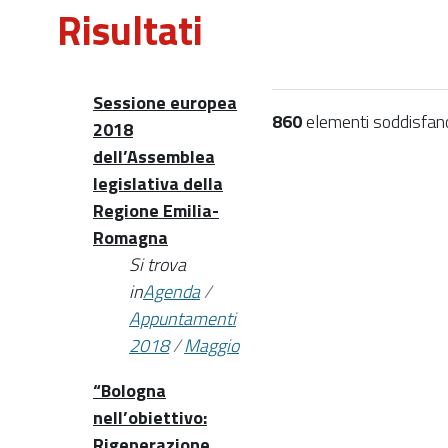
Risultati
Sessione europea
860
elementi soddisfano i
2018
dell’Assemblea
legislativa della
Regione Emilia-
Romagna
Si trova
in
Agenda
/
Appuntamenti
2018
/
Maggio
“Bologna
nell’obiettivo:
Rigenerazione