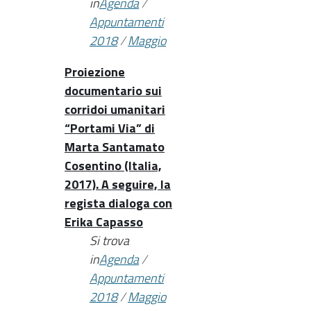
in
Agenda
/
Appuntamenti
2018
/
Maggio
Proiezione
documentario sui
corridoi umanitari
“Portami Via” di
Marta Santamato
Cosentino (Italia,
2017). A seguire, la
regista dialoga con
Erika Capasso
Si trova
in
Agenda
/
Appuntamenti
2018
/
Maggio