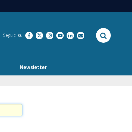
SEARCH
Seguici su
facebook
twitter
instagram
youtube
linkedin
richieste
Newsletter