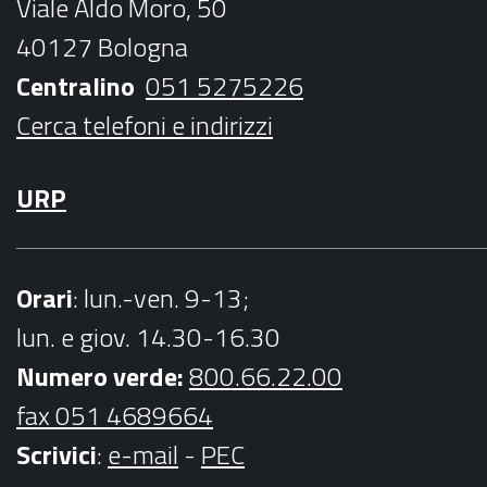
Viale Aldo Moro, 50
o
r
r
e
40127 Bologna
k
a
Centralino
051 5275226
m
Cerca telefoni e indirizzi
URP
Orari
: lun.-ven. 9-13;
lun. e giov. 14.30-16.30
Numero verde:
800.66.22.00
fax 051 4689664
Scrivici
:
e-mail
-
PEC